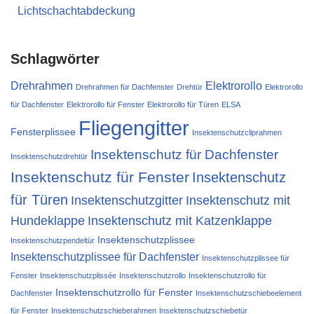
Lichtschachtabdeckung
Schlagwörter
Drehrahmen
Elektrorollo
Drehrahmen für Dachfenster
Drehtür
Elektrorollo
für Dachfenster
Elektrorollo für Fenster
Elektrorollo für Türen
ELSA
Fliegengitter
Fensterplissee
Insektenschutzcliprahmen
Insektenschutz für Dachfenster
Insektenschutzdrehtür
Insektenschutz für Fenster
Insektenschutz
für Türen
Insektenschutzgitter
Insektenschutz mit
Hundeklappe
Insektenschutz mit Katzenklappe
Insektenschutzplissee
Insektenschutzpendeltür
Insektenschutzplissee für Dachfenster
Insektenschutzplissee für
Fenster
Insektenschutzplissée
Insektenschutzrollo
Insektenschutzrollo für
Insektenschutzrollo für Fenster
Dachfenster
Insektenschutzschiebeelement
für Fenster
Insektenschutzschieberahmen
Insektenschutzschiebetür