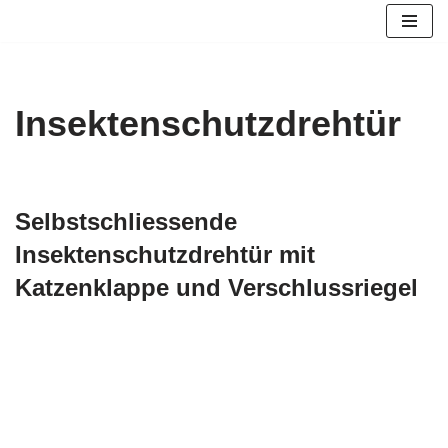
Zum
Inhalt
springen
Insektenschutzdrehtür
Selbstschliessende
Insektenschutzdrehtür mit
Katzenklappe und Verschlussriegel