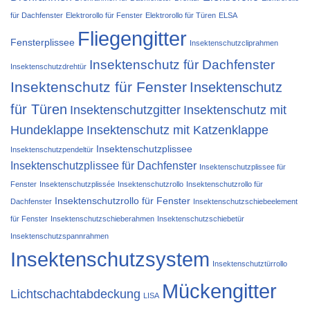
für Dachfenster
Elektrorollo für Fenster
Elektrorollo für Türen
ELSA
Fliegengitter
Fensterplissee
Insektenschutzcliprahmen
Insektenschutz für Dachfenster
Insektenschutzdrehtür
Insektenschutz für Fenster
Insektenschutz
für Türen
Insektenschutzgitter
Insektenschutz mit
Hundeklappe
Insektenschutz mit Katzenklappe
Insektenschutzplissee
Insektenschutzpendeltür
Insektenschutzplissee für Dachfenster
Insektenschutzplissee für
Fenster
Insektenschutzplissée
Insektenschutzrollo
Insektenschutzrollo für
Insektenschutzrollo für Fenster
Dachfenster
Insektenschutzschiebeelement
für Fenster
Insektenschutzschieberahmen
Insektenschutzschiebetür
Insektenschutzspannrahmen
Insektenschutzsystem
Insektenschutztürrollo
Mückengitter
Lichtschachtabdeckung
LISA