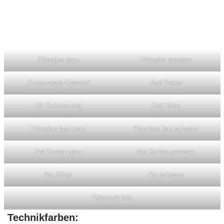
Fiberglas grau
Fiberglas schwarz
„Transparent-Gewebe“
Anti Pollen
HF Elektrosmog
Opti View
Fiberglas fein grau
Fiberglas fein schwarz
Pet Screen grau
Pet Screen schwarz
Alu Silber
Alu schwarz
Edelstahl fein
Technikfarben: