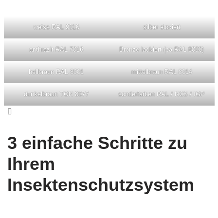
weiss RAL 9016
silber eloxiert
anthrazit RAL 7016
Bronze lackiert (ca RAL 8000)
hellbraun RAL 8001
mittelbraun RAL 8014
dunkelbraun TON 8077
sonderfarben RAL / NCS / IGP
3 einfache Schritte zu
Ihrem
Insektenschutzsystem