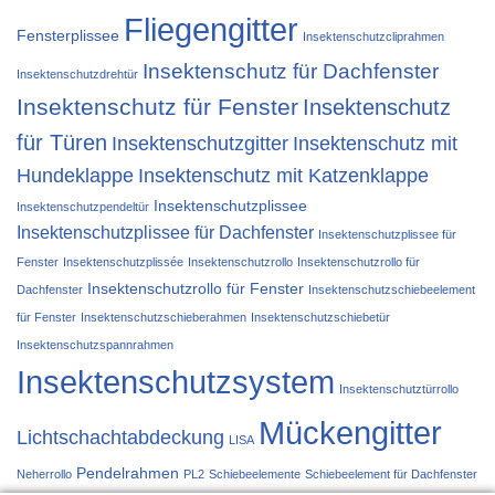
Fliegengitter
Fensterplissee
Insektenschutzcliprahmen
Insektenschutz für Dachfenster
Insektenschutzdrehtür
Insektenschutz für Fenster
Insektenschutz
für Türen
Insektenschutzgitter
Insektenschutz mit
Hundeklappe
Insektenschutz mit Katzenklappe
Insektenschutzplissee
Insektenschutzpendeltür
Insektenschutzplissee für Dachfenster
Insektenschutzplissee für
Fenster
Insektenschutzplissée
Insektenschutzrollo
Insektenschutzrollo für
Insektenschutzrollo für Fenster
Dachfenster
Insektenschutzschiebeelement
für Fenster
Insektenschutzschieberahmen
Insektenschutzschiebetür
Insektenschutzspannrahmen
Insektenschutzsystem
Insektenschutztürrollo
Mückengitter
Lichtschachtabdeckung
LISA
Pendelrahmen
Neherrollo
PL2
Schiebeelemente
Schiebeelement für Dachfenster