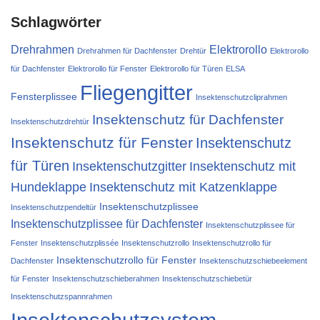
Schlagwörter
Drehrahmen
Elektrorollo
Drehrahmen für Dachfenster
Drehtür
Elektrorollo
für Dachfenster
Elektrorollo für Fenster
Elektrorollo für Türen
ELSA
Fliegengitter
Fensterplissee
Insektenschutzcliprahmen
Insektenschutz für Dachfenster
Insektenschutzdrehtür
Insektenschutz für Fenster
Insektenschutz
für Türen
Insektenschutzgitter
Insektenschutz mit
Hundeklappe
Insektenschutz mit Katzenklappe
Insektenschutzplissee
Insektenschutzpendeltür
Insektenschutzplissee für Dachfenster
Insektenschutzplissee für
Fenster
Insektenschutzplissée
Insektenschutzrollo
Insektenschutzrollo für
Insektenschutzrollo für Fenster
Dachfenster
Insektenschutzschiebeelement
für Fenster
Insektenschutzschieberahmen
Insektenschutzschiebetür
Insektenschutzspannrahmen