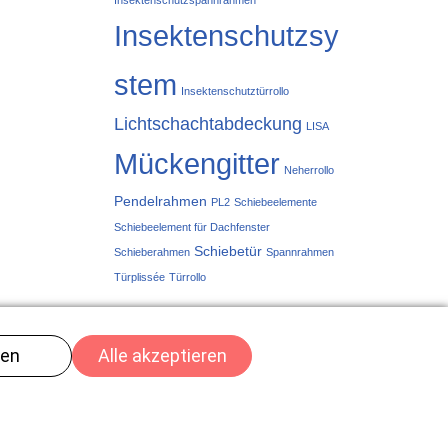
Insektenschutzspannrahmen
Insektenschutzsy
stem
Insektenschutztürrollo
Lichtschachtabdeckung
LISA
Mückengitter
Neherrollo
Pendelrahmen
PL2
Schiebeelemente
Schiebeelement für Dachfenster
Schiebetür
Schieberahmen
Spannrahmen
Türplissée
Türrollo
m
nfo@kurmannmenznau.ch