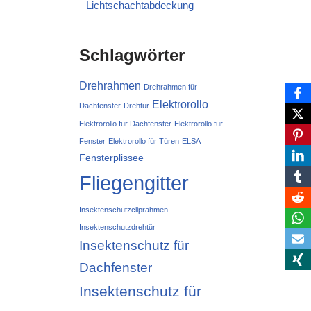
Lichtschachtabdeckung
Schlagwörter
Drehrahmen
Drehrahmen für
Elektrorollo
Dachfenster
Drehtür
Elektrorollo für Dachfenster
Elektrorollo für
Fenster
Elektrorollo für Türen
ELSA
Fensterplissee
Fliegengitter
Insektenschutzcliprahmen
Insektenschutzdrehtür
Insektenschutz für
Dachfenster
Insektenschutz für