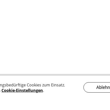
Systeme im Überblick
Datenschutzbestimmungen
Impressu
GmbH
- Willisauerstrasse 17 - 6122 Menznau - tel +41 41 493 14 77 -
i