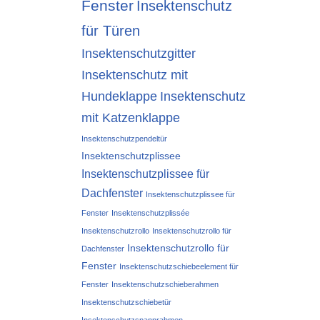
Fenster
Insektenschutz
für Türen
Insektenschutzgitter
Insektenschutz mit
Hundeklappe
Insektenschutz
mit Katzenklappe
Insektenschutzpendeltür
Insektenschutzplissee
Insektenschutzplissee für
Dachfenster
Insektenschutzplissee für
Fenster
Insektenschutzplissée
Insektenschutzrollo
Insektenschutzrollo für
Insektenschutzrollo für
Dachfenster
Fenster
Insektenschutzschiebeelement für
Fenster
Insektenschutzschieberahmen
Insektenschutzschiebetür