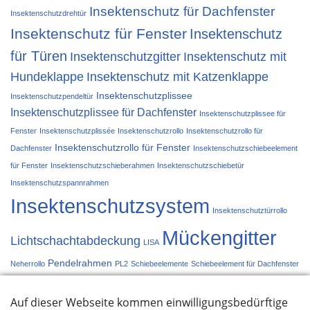
Insektenschutz für Dachfenster
Insektenschutzdrehtür
Insektenschutz für Fenster
Insektenschutz
für Türen
Insektenschutzgitter
Insektenschutz mit
Hundeklappe
Insektenschutz mit Katzenklappe
Insektenschutzplissee
Insektenschutzpendeltür
Insektenschutzplissee für Dachfenster
Insektenschutzplissee für
Fenster
Insektenschutzplissée
Insektenschutzrollo
Insektenschutzrollo für
Insektenschutzrollo für Fenster
Dachfenster
Insektenschutzschiebeelement
für Fenster
Insektenschutzschieberahmen
Insektenschutzschiebetür
Insektenschutzspannrahmen
Insektenschutzsystem
Insektenschutztürrollo
Mückengitter
Lichtschachtabdeckung
LISA
Pendelrahmen
Neherrollo
PL2
Schiebeelemente
Schiebeelement für Dachfenster
Schiebetür
Schieberahmen
Spannrahmen
Türplissée
Türrollo