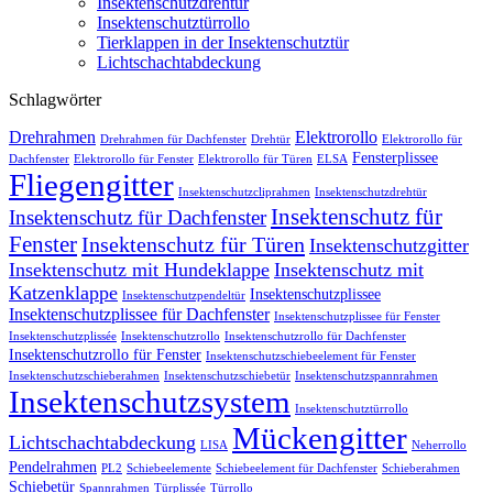
Insektenschutzdrehtür
Insektenschutztürrollo
Tierklappen in der Insektenschutztür
Lichtschachtabdeckung
Schlagwörter
Drehrahmen
Elektrorollo
Drehrahmen für Dachfenster
Drehtür
Elektrorollo für
Fensterplissee
Dachfenster
Elektrorollo für Fenster
Elektrorollo für Türen
ELSA
Fliegengitter
Insektenschutzcliprahmen
Insektenschutzdrehtür
Insektenschutz für
Insektenschutz für Dachfenster
Fenster
Insektenschutz für Türen
Insektenschutzgitter
Insektenschutz mit Hundeklappe
Insektenschutz mit
Katzenklappe
Insektenschutzplissee
Insektenschutzpendeltür
Insektenschutzplissee für Dachfenster
Insektenschutzplissee für Fenster
Insektenschutzplissée
Insektenschutzrollo
Insektenschutzrollo für Dachfenster
Insektenschutzrollo für Fenster
Insektenschutzschiebeelement für Fenster
Insektenschutzschieberahmen
Insektenschutzschiebetür
Insektenschutzspannrahmen
Insektenschutzsystem
Insektenschutztürrollo
Mückengitter
Lichtschachtabdeckung
LISA
Neherrollo
Pendelrahmen
PL2
Schiebeelemente
Schiebeelement für Dachfenster
Schieberahmen
Schiebetür
Spannrahmen
Türplissée
Türrollo