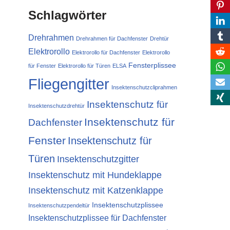
Schlagwörter
Drehrahmen
Drehrahmen für Dachfenster
Drehtür
Elektrorollo
Elektrorollo für Dachfenster
Elektrorollo
Fensterplissee
für Fenster
Elektrorollo für Türen
ELSA
Fliegengitter
Insektenschutzcliprahmen
Insektenschutz für
Insektenschutzdrehtür
Insektenschutz für
Dachfenster
Fenster
Insektenschutz für
Türen
Insektenschutzgitter
Insektenschutz mit Hundeklappe
Insektenschutz mit Katzenklappe
Insektenschutzplissee
Insektenschutzpendeltür
Insektenschutzplissee für Dachfenster