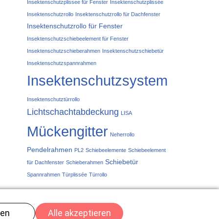
Insektenschutzplissee für Fenster
Insektenschutzplissée
Insektenschutzrollo
Insektenschutzrollo für Dachfenster
Insektenschutzrollo für Fenster
Insektenschutzschiebeelement für Fenster
Insektenschutzschieberahmen
Insektenschutzschiebetür
Insektenschutzspannrahmen
Insektenschutzsystem
Insektenschutztürrollo
Lichtschachtabdeckung
LISA
Mückengitter
Neherrollo
Pendelrahmen
PL2
Schiebeelemente
Schiebeelement
Schiebetür
für Dachfenster
Schieberahmen
Spannrahmen
Türplissée
Türrollo