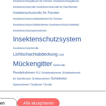
Insektenschutzplissee für Fenster
Insektenschutzplissée
Insektenschutzrollo
Insektenschutzrollo für Dachfenster
Insektenschutzrollo für Fenster
Insektenschutzschiebeelement für Fenster
Insektenschutzschieberahmen
Insektenschutzschiebetür
Insektenschutzspannrahmen
Insektenschutzsystem
Insektenschutztürrollo
Lichtschachtabdeckung
LISA
Mückengitter
Neherrollo
Pendelrahmen
PL2
Schiebeelemente
Schiebeelement
Schiebetür
für Dachfenster
Schieberahmen
Spannrahmen
Türplissée
Türrollo