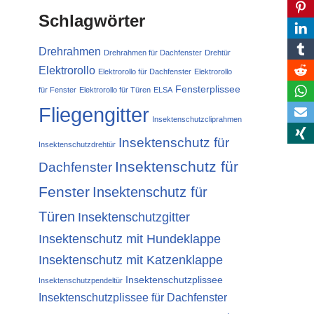
Schlagwörter
Drehrahmen
Drehrahmen für Dachfenster
Drehtür
Elektrorollo
Elektrorollo für Dachfenster
Elektrorollo
Fensterplissee
für Fenster
Elektrorollo für Türen
ELSA
Fliegengitter
Insektenschutzcliprahmen
Insektenschutz für
Insektenschutzdrehtür
Insektenschutz für
Dachfenster
Fenster
Insektenschutz für
Türen
Insektenschutzgitter
Insektenschutz mit Hundeklappe
Insektenschutz mit Katzenklappe
Insektenschutzplissee
Insektenschutzpendeltür
Insektenschutzplissee für Dachfenster