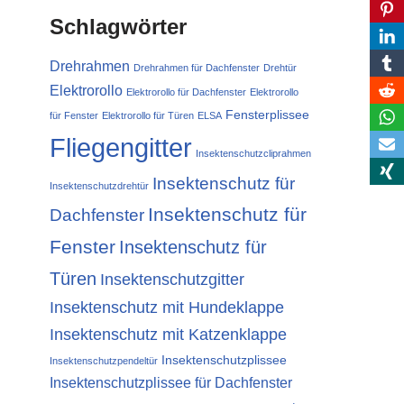
Schlagwörter
Drehrahmen
Drehrahmen für Dachfenster
Drehtür
Elektrorollo
Elektrorollo für Dachfenster
Elektrorollo
Fensterplissee
für Fenster
Elektrorollo für Türen
ELSA
Fliegengitter
Insektenschutzcliprahmen
Insektenschutz für
Insektenschutzdrehtür
Insektenschutz für
Dachfenster
Fenster
Insektenschutz für
Türen
Insektenschutzgitter
Insektenschutz mit Hundeklappe
Insektenschutz mit Katzenklappe
Insektenschutzplissee
Insektenschutzpendeltür
Insektenschutzplissee für Dachfenster