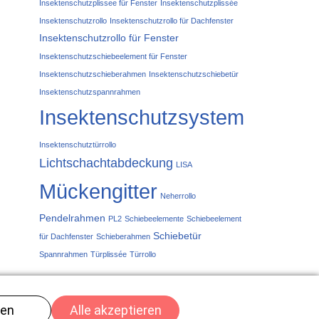
Insektenschutzplissee für Fenster
Insektenschutzplissée
Insektenschutzrollo
Insektenschutzrollo für Dachfenster
Insektenschutzrollo für Fenster
Insektenschutzschiebeelement für Fenster
Insektenschutzschieberahmen
Insektenschutzschiebetür
Insektenschutzspannrahmen
Insektenschutzsystem
Insektenschutztürrollo
Lichtschachtabdeckung
LISA
Mückengitter
Neherrollo
Pendelrahmen
PL2
Schiebeelemente
Schiebeelement
Schiebetür
für Dachfenster
Schieberahmen
Spannrahmen
Türplissée
Türrollo