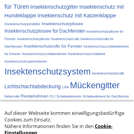
für Türen
Insektenschutzgitter
Insektenschutz mit
Hundeklappe
Insektenschutz mit Katzenklappe
Insektenschutzplissee
Insektenschutzpendeltür
Insektenschutzplissee für Dachfenster
Insektenschutzplissee für
Fenster
Insektenschutzplissée
Insektenschutzrollo
Insektenschutzrollo für
Insektenschutzrollo für Fenster
Dachfenster
Insektenschutzschiebeelement
für Fenster
Insektenschutzschieberahmen
Insektenschutzschiebetür
Insektenschutzspannrahmen
Insektenschutzsystem
Insektenschutztürrollo
Mückengitter
Lichtschachtabdeckung
LISA
Pendelrahmen
Neherrollo
PL2
Schiebeelemente
Schiebeelement für Dachfenster
Schiebetür
Schieberahmen
Spannrahmen
Türplissée
Türrollo