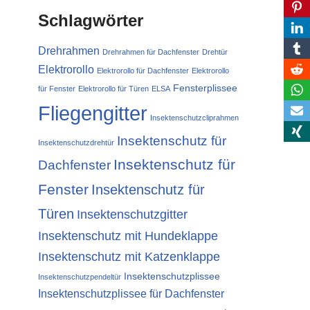
Schlagwörter
Drehrahmen
Drehrahmen für Dachfenster
Drehtür
Elektrorollo
Elektrorollo für Dachfenster
Elektrorollo
Fensterplissee
für Fenster
Elektrorollo für Türen
ELSA
Fliegengitter
Insektenschutzcliprahmen
Insektenschutz für
Insektenschutzdrehtür
Insektenschutz für
Dachfenster
Fenster
Insektenschutz für
Türen
Insektenschutzgitter
Insektenschutz mit Hundeklappe
Insektenschutz mit Katzenklappe
Insektenschutzplissee
Insektenschutzpendeltür
Insektenschutzplissee für Dachfenster