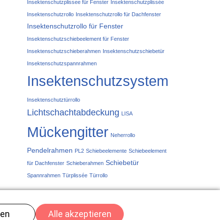
Insektenschutzplissee für Fenster
Insektenschutzplissée
Insektenschutzrollo
Insektenschutzrollo für Dachfenster
Insektenschutzrollo für Fenster
Insektenschutzschiebeelement für Fenster
Insektenschutzschieberahmen
Insektenschutzschiebetür
Insektenschutzspannrahmen
Insektenschutzsystem
Insektenschutztürrollo
Lichtschachtabdeckung
LISA
Mückengitter
Neherrollo
Pendelrahmen
PL2
Schiebeelemente
Schiebeelement
Schiebetür
für Dachfenster
Schieberahmen
Spannrahmen
Türplissée
Türrollo