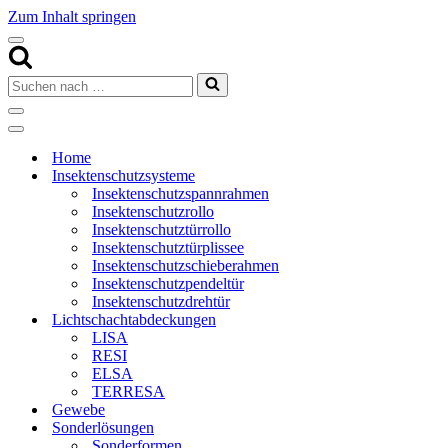
Zum Inhalt springen
Navigationsmenü
Suchen
nach …
Navigationsmenü
Navigationsmenü
Home
Insektenschutzsysteme
Insektenschutzspannrahmen
Insektenschutzrollo
Insektenschutztürrollo
Insektenschutztürplissee
Insektenschutzschieberahmen
Insektenschutzpendeltür
Insektenschutzdrehtür
Lichtschachtabdeckungen
LISA
RESI
ELSA
TERRESA
Gewebe
Sonderlösungen
Sonderformen