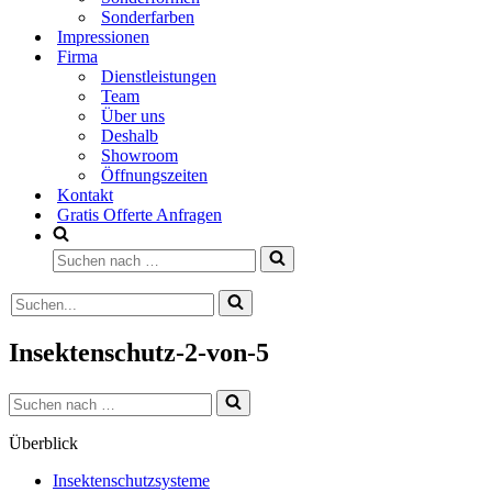
Sonderfarben
Impressionen
Firma
Dienstleistungen
Team
Über uns
Deshalb
Showroom
Öffnungszeiten
Kontakt
Gratis Offerte Anfragen
Suchen
nach …
Suchen
nach …
Insektenschutz-2-von-5
Suchen
nach …
Überblick
Insektenschutzsysteme