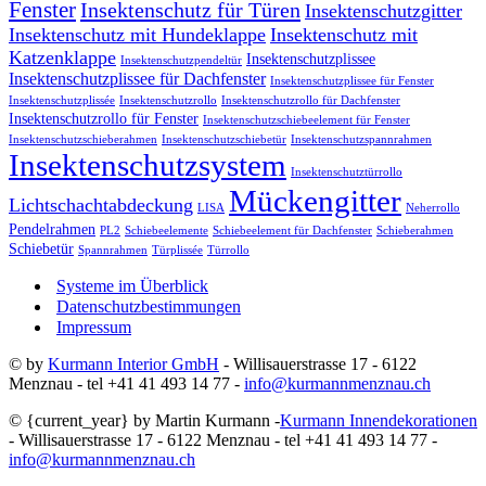
Fenster
Insektenschutz für Türen
Insektenschutzgitter
Insektenschutz mit Hundeklappe
Insektenschutz mit
Katzenklappe
Insektenschutzplissee
Insektenschutzpendeltür
Insektenschutzplissee für Dachfenster
Insektenschutzplissee für Fenster
Insektenschutzplissée
Insektenschutzrollo
Insektenschutzrollo für Dachfenster
Insektenschutzrollo für Fenster
Insektenschutzschiebeelement für Fenster
Insektenschutzschieberahmen
Insektenschutzschiebetür
Insektenschutzspannrahmen
Insektenschutzsystem
Insektenschutztürrollo
Mückengitter
Lichtschachtabdeckung
LISA
Neherrollo
Pendelrahmen
PL2
Schiebeelemente
Schiebeelement für Dachfenster
Schieberahmen
Schiebetür
Spannrahmen
Türplissée
Türrollo
Systeme im Überblick
Datenschutzbestimmungen
Impressum
© by
Kurmann Interior GmbH
- Willisauerstrasse 17 - 6122
Menznau - tel +41 41 493 14 77 -
info@kurmannmenznau.ch
© {current_year} by Martin Kurmann -
Kurmann Innendekorationen
- Willisauerstrasse 17 - 6122 Menznau - tel +41 41 493 14 77 -
info@kurmannmenznau.ch