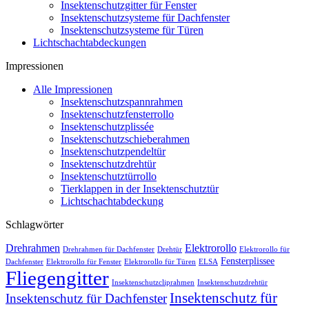
Insektenschutzgitter für Fenster
Insektenschutzsysteme für Dachfenster
Insektenschutzsysteme für Türen
Lichtschachtabdeckungen
Impressionen
Alle Impressionen
Insektenschutzspannrahmen
Insektenschutzfensterrollo
Insektenschutzplissée
Insektenschutzschieberahmen
Insektenschutzpendeltür
Insektenschutzdrehtür
Insektenschutztürrollo
Tierklappen in der Insektenschutztür
Lichtschachtabdeckung
Schlagwörter
Drehrahmen
Elektrorollo
Drehrahmen für Dachfenster
Drehtür
Elektrorollo für
Fensterplissee
Dachfenster
Elektrorollo für Fenster
Elektrorollo für Türen
ELSA
Fliegengitter
Insektenschutzcliprahmen
Insektenschutzdrehtür
Insektenschutz für
Insektenschutz für Dachfenster