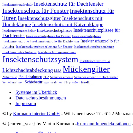
Insektenschutz für Dachfenster
Insektenschutzdrehtür
Insektenschutz für Fenster
Insektenschutz für
Türen
Insektenschutzgitter
Insektenschutz mit
Hundeklappe
Insektenschutz mit Katzenklappe
Insektenschutzplissee für
Insektenschutzplissee
Insektenschutzpendeltür
Dachfenster
Insektenschutzplissee für Fenster
Insektenschutzplissée
Insektenschutzrollo für
Insektenschutzrollo
Insektenschutzrollo für Dachfenster
Fenster
Insektenschutzschiebeelement für Fenster
Insektenschutzschieberahmen
Insektenschutzschiebetür
Insektenschutzspannrahmen
Insektenschutzsystem
Insektenschutztürrollo
Mückengitter
Lichtschachtabdeckung
LISA
Pendelrahmen
Neherrollo
PL2
Schiebeelemente
Schiebeelement für Dachfenster
Schiebetür
Schieberahmen
Spannrahmen
Türplissée
Türrollo
Systeme im Überblick
Datenschutzbestimmungen
Impressum
© by
Kurmann Interior GmbH
- Willisauerstrasse 17 - 6122 Menznau
© {current_year} by Martin Kurmann -
Kurmann Innendekorationen
-