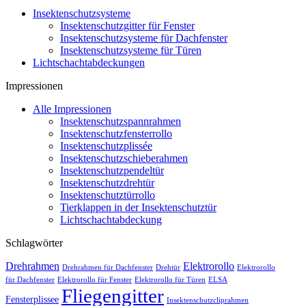
Insektenschutzsysteme
Insektenschutzgitter für Fenster
Insektenschutzsysteme für Dachfenster
Insektenschutzsysteme für Türen
Lichtschachtabdeckungen
Impressionen
Alle Impressionen
Insektenschutzspannrahmen
Insektenschutzfensterrollo
Insektenschutzplissée
Insektenschutzschieberahmen
Insektenschutzpendeltür
Insektenschutzdrehtür
Insektenschutztürrollo
Tierklappen in der Insektenschutztür
Lichtschachtabdeckung
Schlagwörter
Drehrahmen
Elektrorollo
Drehrahmen für Dachfenster
Drehtür
Elektrorollo
für Dachfenster
Elektrorollo für Fenster
Elektrorollo für Türen
ELSA
Fliegengitter
Fensterplissee
Insektenschutzcliprahmen