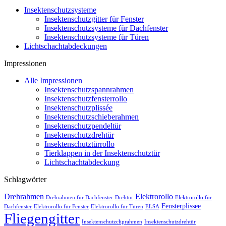
Insektenschutzsysteme
Insektenschutzgitter für Fenster
Insektenschutzsysteme für Dachfenster
Insektenschutzsysteme für Türen
Lichtschachtabdeckungen
Impressionen
Alle Impressionen
Insektenschutzspannrahmen
Insektenschutzfensterrollo
Insektenschutzplissée
Insektenschutzschieberahmen
Insektenschutzpendeltür
Insektenschutzdrehtür
Insektenschutztürrollo
Tierklappen in der Insektenschutztür
Lichtschachtabdeckung
Schlagwörter
Drehrahmen
Elektrorollo
Drehrahmen für Dachfenster
Drehtür
Elektrorollo für
Fensterplissee
Dachfenster
Elektrorollo für Fenster
Elektrorollo für Türen
ELSA
Fliegengitter
Insektenschutzcliprahmen
Insektenschutzdrehtür