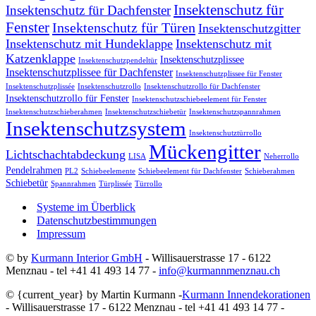
Insektenschutz für
Insektenschutz für Dachfenster
Fenster
Insektenschutz für Türen
Insektenschutzgitter
Insektenschutz mit Hundeklappe
Insektenschutz mit
Katzenklappe
Insektenschutzplissee
Insektenschutzpendeltür
Insektenschutzplissee für Dachfenster
Insektenschutzplissee für Fenster
Insektenschutzplissée
Insektenschutzrollo
Insektenschutzrollo für Dachfenster
Insektenschutzrollo für Fenster
Insektenschutzschiebeelement für Fenster
Insektenschutzschieberahmen
Insektenschutzschiebetür
Insektenschutzspannrahmen
Insektenschutzsystem
Insektenschutztürrollo
Mückengitter
Lichtschachtabdeckung
LISA
Neherrollo
Pendelrahmen
PL2
Schiebeelemente
Schiebeelement für Dachfenster
Schieberahmen
Schiebetür
Spannrahmen
Türplissée
Türrollo
Systeme im Überblick
Datenschutzbestimmungen
Impressum
© by
Kurmann Interior GmbH
- Willisauerstrasse 17 - 6122
Menznau - tel +41 41 493 14 77 -
info@kurmannmenznau.ch
© {current_year} by Martin Kurmann -
Kurmann Innendekorationen
- Willisauerstrasse 17 - 6122 Menznau - tel +41 41 493 14 77 -