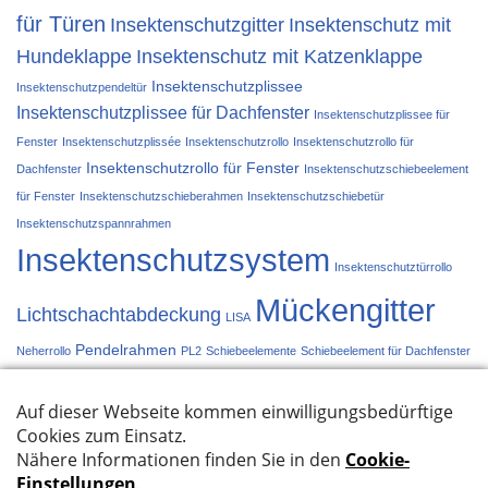
für Türen
Insektenschutzgitter
Insektenschutz mit
Hundeklappe
Insektenschutz mit Katzenklappe
Insektenschutzplissee
Insektenschutzpendeltür
Insektenschutzplissee für Dachfenster
Insektenschutzplissee für
Fenster
Insektenschutzplissée
Insektenschutzrollo
Insektenschutzrollo für
Insektenschutzrollo für Fenster
Dachfenster
Insektenschutzschiebeelement
für Fenster
Insektenschutzschieberahmen
Insektenschutzschiebetür
Insektenschutzspannrahmen
Insektenschutzsystem
Insektenschutztürrollo
Mückengitter
Lichtschachtabdeckung
LISA
Pendelrahmen
Neherrollo
PL2
Schiebeelemente
Schiebeelement für Dachfenster
Schiebetür
Schieberahmen
Spannrahmen
Türplissée
Türrollo