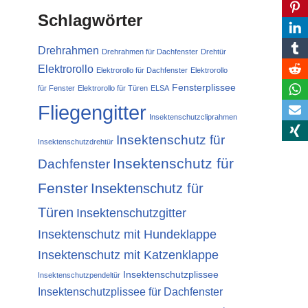
Schlagwörter
Drehrahmen
Drehrahmen für Dachfenster
Drehtür
Elektrorollo
Elektrorollo für Dachfenster
Elektrorollo
Fensterplissee
für Fenster
Elektrorollo für Türen
ELSA
Fliegengitter
Insektenschutzcliprahmen
Insektenschutz für
Insektenschutzdrehtür
Insektenschutz für
Dachfenster
Fenster
Insektenschutz für
Türen
Insektenschutzgitter
Insektenschutz mit Hundeklappe
Insektenschutz mit Katzenklappe
Insektenschutzplissee
Insektenschutzpendeltür
Insektenschutzplissee für Dachfenster