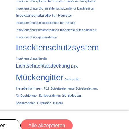
Insektenschutzplissee für Fenster
Insektenschutzplissée
Insektenschutzrollo
Insektenschutzrollo für Dachfenster
Insektenschutzrollo für Fenster
Insektenschutzschiebeelement für Fenster
Insektenschutzschieberahmen
Insektenschutzschiebetür
Insektenschutzspannrahmen
Insektenschutzsystem
Insektenschutztürrollo
Lichtschachtabdeckung
LISA
Mückengitter
Neherrollo
Pendelrahmen
PL2
Schiebeelemente
Schiebeelement
Schiebetür
für Dachfenster
Schieberahmen
Spannrahmen
Türplissée
Türrollo