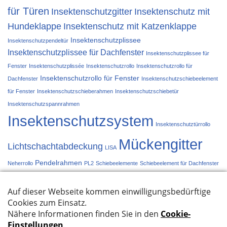
für Türen
Insektenschutzgitter
Insektenschutz mit
Hundeklappe
Insektenschutz mit Katzenklappe
Insektenschutzplissee
Insektenschutzpendeltür
Insektenschutzplissee für Dachfenster
Insektenschutzplissee für
Fenster
Insektenschutzplissée
Insektenschutzrollo
Insektenschutzrollo für
Insektenschutzrollo für Fenster
Dachfenster
Insektenschutzschiebeelement
für Fenster
Insektenschutzschieberahmen
Insektenschutzschiebetür
Insektenschutzspannrahmen
Insektenschutzsystem
Insektenschutztürrollo
Mückengitter
Lichtschachtabdeckung
LISA
Pendelrahmen
Neherrollo
PL2
Schiebeelemente
Schiebeelement für Dachfenster
Schiebetür
Schieberahmen
Spannrahmen
Türplissée
Türrollo