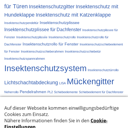
für Türen
Insektenschutzgitter
Insektenschutz mit
Hundeklappe
Insektenschutz mit Katzenklappe
Insektenschutzplissee
Insektenschutzpendeltür
Insektenschutzplissee für Dachfenster
Insektenschutzplissee für
Fenster
Insektenschutzplissée
Insektenschutzrollo
Insektenschutzrollo für
Insektenschutzrollo für Fenster
Dachfenster
Insektenschutzschiebeelement
für Fenster
Insektenschutzschieberahmen
Insektenschutzschiebetür
Insektenschutzspannrahmen
Insektenschutzsystem
Insektenschutztürrollo
Mückengitter
Lichtschachtabdeckung
LISA
Pendelrahmen
Neherrollo
PL2
Schiebeelemente
Schiebeelement für Dachfenster
Schiebetür
Schieberahmen
Spannrahmen
Türplissée
Türrollo