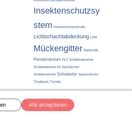
Insektenschutzspannrahmen
Insektenschutzsy
stem
Insektenschutztürrollo
Lichtschachtabdeckung
LISA
Mückengitter
Neherrollo
Pendelrahmen
PL2
Schiebeelemente
Schiebeelement für Dachfenster
Schiebetür
Schieberahmen
Spannrahmen
Türplissée
Türrollo
m
nfo@kurmannmenznau.ch