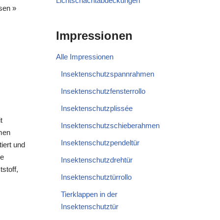
Lichtschachtabdeckungen
sen »
Impressionen
Alle Impressionen
Insektenschutzspannrahmen
Insektenschutzfensterrollo
Insektenschutzplissée
t
Insektenschutzschieberahmen
men
Insektenschutzpendeltür
iert und
te
Insektenschutzdrehtür
stoff,
Insektenschutztürrollo
Tierklappen in der
Insektenschutztür