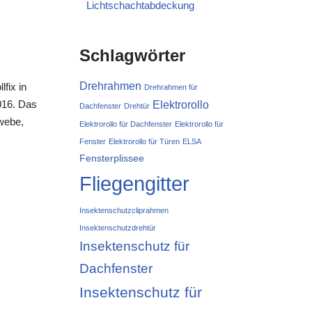
Lichtschachtabdeckung
Schlagwörter
Drehrahmen
fix in
Drehrahmen für
016. Das
Elektrorollo
Dachfenster
Drehtür
webe,
Elektrorollo für Dachfenster
Elektrorollo für
Fenster
Elektrorollo für Türen
ELSA
Fensterplissee
Fliegengitter
Insektenschutzcliprahmen
Insektenschutzdrehtür
Insektenschutz für
Dachfenster
Insektenschutz für