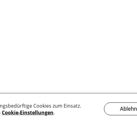
Systeme im Überblick
Datenschutzbestimmungen
Impressu
GmbH
- Willisauerstrasse 17 - 6122 Menznau - tel +41 41 493 14 77 -
i