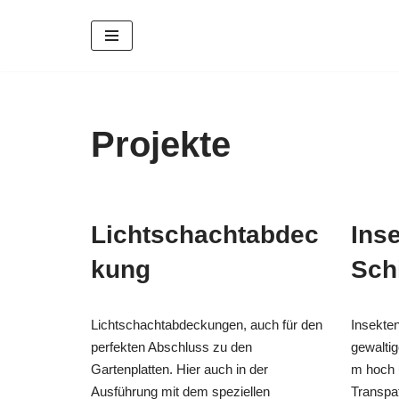
Zum
Inhalt
springen
Projekte
Lichtschachtabdec
Ins
kung
Sch
Lichtschachtabdeckungen, auch für den
Insekte
perfekten Abschluss zu den
gewalti
Gartenplatten. Hier auch in der
m hoch 
Ausführung mit dem speziellen
Transp