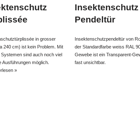
ektenschutz
Insektenschutz
plissée
Pendeltür
schutztürplissée in grosser
Insektenschutzpendeltür von Roll
ca 240 cm) ist kein Problem. Mit
der Standardfarbe weiss RAL 9
 Systemen sind auch noch viel
Gewebe ist ein Transparent-Ge
e Ausführungen möglich.
fast unsichtbar.
rlesen »