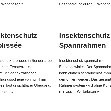
…
Weiterlesen »
Beschädigung durch…
Weiterle
ektenschutz
Insektenschutz
plissée
Spannrahmen
nschutztürplissée in Sonderfarbe
Insektenschutzspannrahmen mi
d zum Fensterrahmen
Einhängewinkel. Der Spannrah
bt. Mit der extraflachen
kann einfach schraubenlos mont
hrungsschiene von nur 4 mm
demontiert werden. Das gesam
 ein fast unsichtbarer Übergang,
Rahmensystem wird ohne Kunst
rlesen »
rein aus…
Weiterlesen »