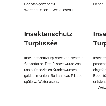
Edelstahlgewebe für
Neher
Wärmepumpen…
Weiterlesen »
Insektenschutz
Ins
Türplissée
Tür
Insektenschutztürplissée von Neher in
Insekte
Sonderfarbe. Das Plissee wurde von
passen
uns auf speziellen Kundenwunsch
eingefär
geklebt montiert. So kann das Plissee
Bodenfü
später…
Weiterlesen »
entsteht
…
Weite