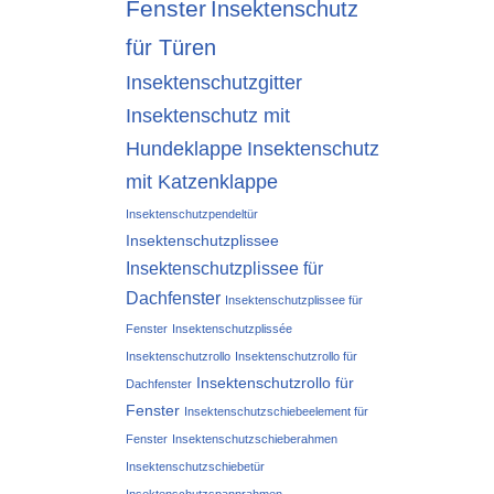
Fenster
Insektenschutz
für Türen
Insektenschutzgitter
Insektenschutz mit
Hundeklappe
Insektenschutz
mit Katzenklappe
Insektenschutzpendeltür
Insektenschutzplissee
Insektenschutzplissee für
Dachfenster
Insektenschutzplissee für
Fenster
Insektenschutzplissée
Insektenschutzrollo
Insektenschutzrollo für
Insektenschutzrollo für
Dachfenster
Fenster
Insektenschutzschiebeelement für
Fenster
Insektenschutzschieberahmen
Insektenschutzschiebetür