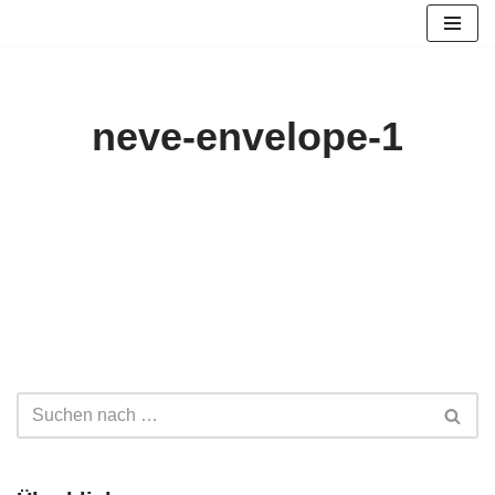
Zum
Inhalt
springen
neve-envelope-1