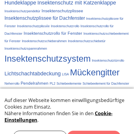
Hundeklappe
Insektenschutz mit Katzenklappe
Insektenschutzplissee
Insektenschutzpendeltür
Insektenschutzplissee für Dachfenster
Insektenschutzplissee für
Fenster
Insektenschutzplissée
Insektenschutzrollo
Insektenschutzrollo für
Insektenschutzrollo für Fenster
Dachfenster
Insektenschutzschiebeelement
für Fenster
Insektenschutzschieberahmen
Insektenschutzschiebetür
Insektenschutzspannrahmen
Insektenschutzsystem
Insektenschutztürrollo
Mückengitter
Lichtschachtabdeckung
LISA
Pendelrahmen
Neherrollo
PL2
Schiebeelemente
Schiebeelement für Dachfenster
Schiebetür
Schieberahmen
Spannrahmen
Türplissée
Türrollo
Systeme im Überblick
Datenschutzbestimmungen
Impressum