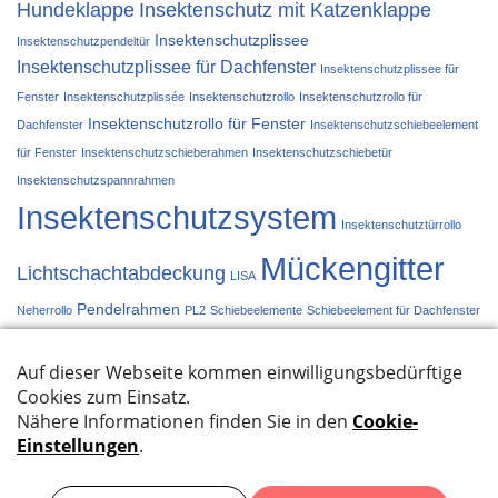
Hundeklappe
Insektenschutz mit Katzenklappe
Insektenschutzplissee
Insektenschutzpendeltür
Insektenschutzplissee für Dachfenster
Insektenschutzplissee für
Fenster
Insektenschutzplissée
Insektenschutzrollo
Insektenschutzrollo für
Insektenschutzrollo für Fenster
Dachfenster
Insektenschutzschiebeelement
für Fenster
Insektenschutzschieberahmen
Insektenschutzschiebetür
Insektenschutzspannrahmen
Insektenschutzsystem
Insektenschutztürrollo
Mückengitter
Lichtschachtabdeckung
LISA
Pendelrahmen
Neherrollo
PL2
Schiebeelemente
Schiebeelement für Dachfenster
Schiebetür
Schieberahmen
Spannrahmen
Türplissée
Türrollo
Systeme im Überblick
Datenschutzbestimmungen
Impressum