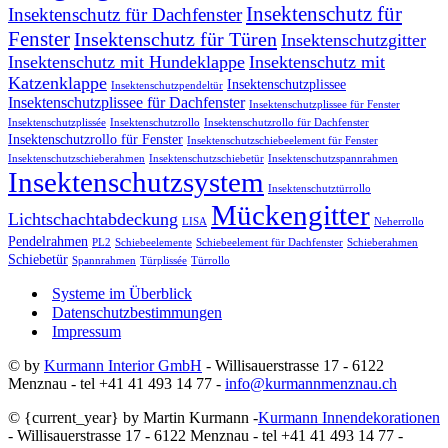
Insektenschutz für
Insektenschutz für Dachfenster
Fenster
Insektenschutz für Türen
Insektenschutzgitter
Insektenschutz mit Hundeklappe
Insektenschutz mit
Katzenklappe
Insektenschutzplissee
Insektenschutzpendeltür
Insektenschutzplissee für Dachfenster
Insektenschutzplissee für Fenster
Insektenschutzplissée
Insektenschutzrollo
Insektenschutzrollo für Dachfenster
Insektenschutzrollo für Fenster
Insektenschutzschiebeelement für Fenster
Insektenschutzschieberahmen
Insektenschutzschiebetür
Insektenschutzspannrahmen
Insektenschutzsystem
Insektenschutztürrollo
Mückengitter
Lichtschachtabdeckung
LISA
Neherrollo
Pendelrahmen
PL2
Schiebeelemente
Schiebeelement für Dachfenster
Schieberahmen
Schiebetür
Spannrahmen
Türplissée
Türrollo
Systeme im Überblick
Datenschutzbestimmungen
Impressum
© by
Kurmann Interior GmbH
- Willisauerstrasse 17 - 6122
Menznau - tel +41 41 493 14 77 -
info@kurmannmenznau.ch
© {current_year} by Martin Kurmann -
Kurmann Innendekorationen
- Willisauerstrasse 17 - 6122 Menznau - tel +41 41 493 14 77 -