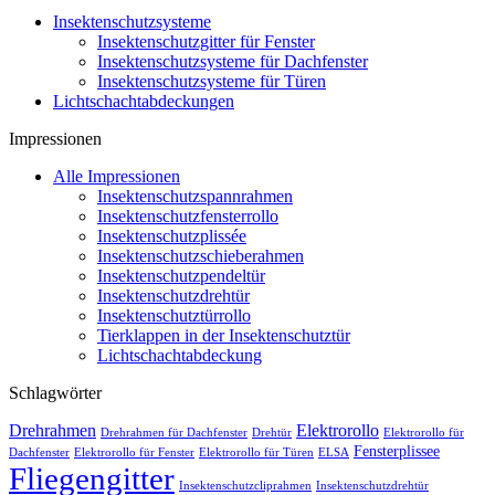
Insektenschutzsysteme
Insektenschutzgitter für Fenster
Insektenschutzsysteme für Dachfenster
Insektenschutzsysteme für Türen
Lichtschachtabdeckungen
Impressionen
Alle Impressionen
Insektenschutzspannrahmen
Insektenschutzfensterrollo
Insektenschutzplissée
Insektenschutzschieberahmen
Insektenschutzpendeltür
Insektenschutzdrehtür
Insektenschutztürrollo
Tierklappen in der Insektenschutztür
Lichtschachtabdeckung
Schlagwörter
Drehrahmen
Elektrorollo
Drehrahmen für Dachfenster
Drehtür
Elektrorollo für
Fensterplissee
Dachfenster
Elektrorollo für Fenster
Elektrorollo für Türen
ELSA
Fliegengitter
Insektenschutzcliprahmen
Insektenschutzdrehtür