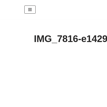
Zum
Inhalt
springen
IMG_7816-e1429