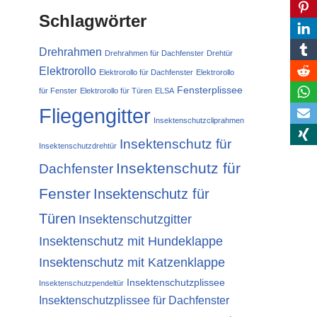
Schlagwörter
Drehrahmen
Drehrahmen für Dachfenster
Drehtür
Elektrorollo
Elektrorollo für Dachfenster
Elektrorollo
Fensterplissee
für Fenster
Elektrorollo für Türen
ELSA
Fliegengitter
Insektenschutzcliprahmen
Insektenschutz für
Insektenschutzdrehtür
Insektenschutz für
Dachfenster
Fenster
Insektenschutz für
Türen
Insektenschutzgitter
Insektenschutz mit Hundeklappe
Insektenschutz mit Katzenklappe
Insektenschutzplissee
Insektenschutzpendeltür
Insektenschutzplissee für Dachfenster