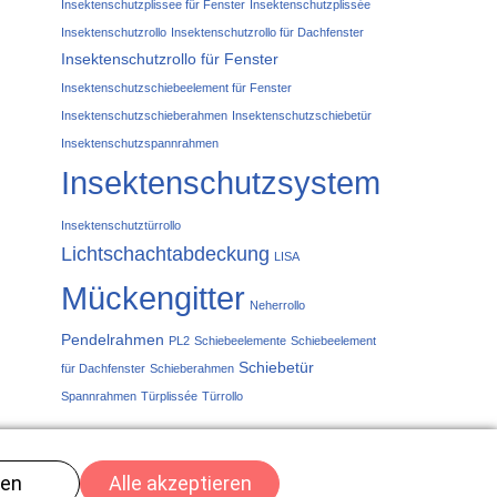
Insektenschutzplissee für Fenster
Insektenschutzplissée
Insektenschutzrollo
Insektenschutzrollo für Dachfenster
Insektenschutzrollo für Fenster
Insektenschutzschiebeelement für Fenster
Insektenschutzschieberahmen
Insektenschutzschiebetür
Insektenschutzspannrahmen
Insektenschutzsystem
Insektenschutztürrollo
Lichtschachtabdeckung
LISA
Mückengitter
Neherrollo
Pendelrahmen
PL2
Schiebeelemente
Schiebeelement
Schiebetür
für Dachfenster
Schieberahmen
Spannrahmen
Türplissée
Türrollo