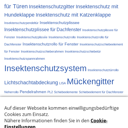
für Türen
Insektenschutzgitter
Insektenschutz mit
Hundeklappe
Insektenschutz mit Katzenklappe
Insektenschutzplissee
Insektenschutzpendeltür
Insektenschutzplissee für Dachfenster
Insektenschutzplissee für
Fenster
Insektenschutzplissée
Insektenschutzrollo
Insektenschutzrollo für
Insektenschutzrollo für Fenster
Dachfenster
Insektenschutzschiebeelement
für Fenster
Insektenschutzschieberahmen
Insektenschutzschiebetür
Insektenschutzspannrahmen
Insektenschutzsystem
Insektenschutztürrollo
Mückengitter
Lichtschachtabdeckung
LISA
Pendelrahmen
Neherrollo
PL2
Schiebeelemente
Schiebeelement für Dachfenster
Schiebetür
Schieberahmen
Spannrahmen
Türplissée
Türrollo