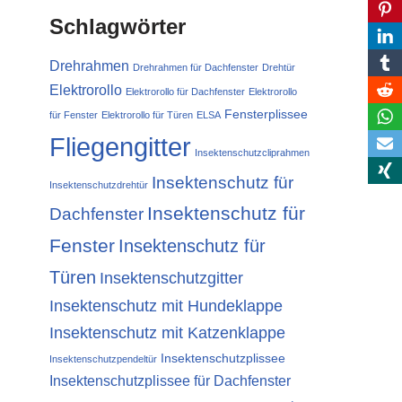
Schlagwörter
Drehrahmen
Drehrahmen für Dachfenster
Drehtür
Elektrorollo
Elektrorollo für Dachfenster
Elektrorollo
Fensterplissee
für Fenster
Elektrorollo für Türen
ELSA
Fliegengitter
Insektenschutzcliprahmen
Insektenschutz für
Insektenschutzdrehtür
Insektenschutz für
Dachfenster
Fenster
Insektenschutz für
Türen
Insektenschutzgitter
Insektenschutz mit Hundeklappe
Insektenschutz mit Katzenklappe
Insektenschutzplissee
Insektenschutzpendeltür
Insektenschutzplissee für Dachfenster