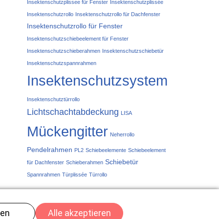
Insektenschutzplissee für Fenster
Insektenschutzplissée
Insektenschutzrollo
Insektenschutzrollo für Dachfenster
Insektenschutzrollo für Fenster
Insektenschutzschiebeelement für Fenster
Insektenschutzschieberahmen
Insektenschutzschiebetür
Insektenschutzspannrahmen
Insektenschutzsystem
Insektenschutztürrollo
Lichtschachtabdeckung
LISA
Mückengitter
Neherrollo
Pendelrahmen
PL2
Schiebeelemente
Schiebeelement
Schiebetür
für Dachfenster
Schieberahmen
Spannrahmen
Türplissée
Türrollo