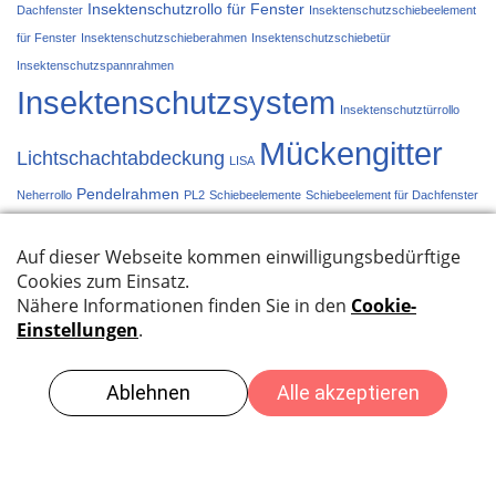
Insektenschutzrollo für Fenster
Dachfenster
Insektenschutzschiebeelement
für Fenster
Insektenschutzschieberahmen
Insektenschutzschiebetür
Insektenschutzspannrahmen
Insektenschutzsystem
Insektenschutztürrollo
Mückengitter
Lichtschachtabdeckung
LISA
Pendelrahmen
Neherrollo
PL2
Schiebeelemente
Schiebeelement für Dachfenster
Schiebetür
Schieberahmen
Spannrahmen
Türplissée
Türrollo
Systeme im Überblick
Datenschutzbestimmungen
Impressum
© {current_year} by Martin Kurmann -
Kurmann
Innendekorationen
- Willisauerstrasse 17 - 6122 Menznau -
tel +41 41 493 14 77 -
info@kurmannmenznau.ch