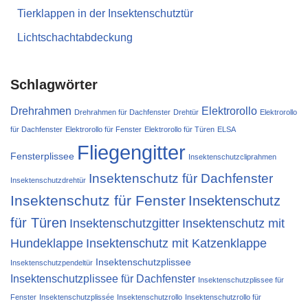
Tierklappen in der Insektenschutztür
Lichtschachtabdeckung
Schlagwörter
Drehrahmen
Elektrorollo
Drehrahmen für Dachfenster
Drehtür
Elektrorollo
für Dachfenster
Elektrorollo für Fenster
Elektrorollo für Türen
ELSA
Fliegengitter
Fensterplissee
Insektenschutzcliprahmen
Insektenschutz für Dachfenster
Insektenschutzdrehtür
Insektenschutz für Fenster
Insektenschutz
für Türen
Insektenschutzgitter
Insektenschutz mit
Hundeklappe
Insektenschutz mit Katzenklappe
Insektenschutzplissee
Insektenschutzpendeltür
Insektenschutzplissee für Dachfenster
Insektenschutzplissee für
Fenster
Insektenschutzplissée
Insektenschutzrollo
Insektenschutzrollo für