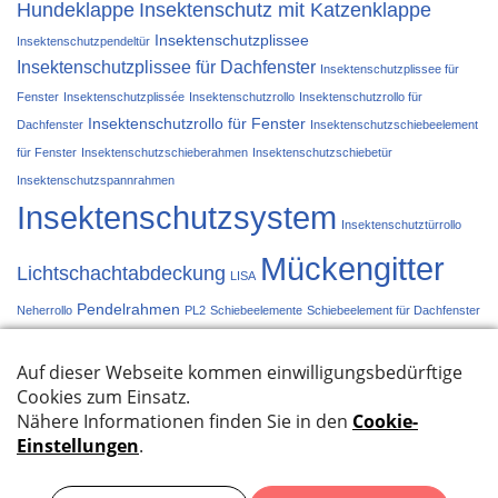
Hundeklappe
Insektenschutz mit Katzenklappe
Insektenschutzplissee
Insektenschutzpendeltür
Insektenschutzplissee für Dachfenster
Insektenschutzplissee für
Fenster
Insektenschutzplissée
Insektenschutzrollo
Insektenschutzrollo für
Insektenschutzrollo für Fenster
Dachfenster
Insektenschutzschiebeelement
für Fenster
Insektenschutzschieberahmen
Insektenschutzschiebetür
Insektenschutzspannrahmen
Insektenschutzsystem
Insektenschutztürrollo
Mückengitter
Lichtschachtabdeckung
LISA
Pendelrahmen
Neherrollo
PL2
Schiebeelemente
Schiebeelement für Dachfenster
Schiebetür
Schieberahmen
Spannrahmen
Türplissée
Türrollo
Systeme im Überblick
Datenschutzbestimmungen
Impressum