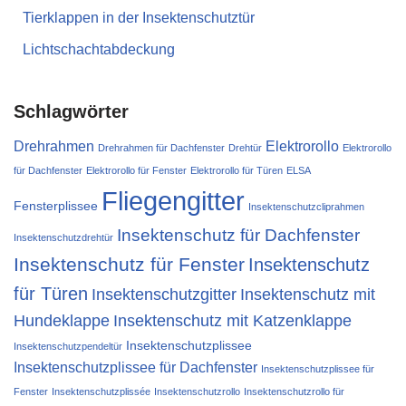
Tierklappen in der Insektenschutztür
Lichtschachtabdeckung
Schlagwörter
Drehrahmen
Elektrorollo
Drehrahmen für Dachfenster
Drehtür
Elektrorollo
für Dachfenster
Elektrorollo für Fenster
Elektrorollo für Türen
ELSA
Fliegengitter
Fensterplissee
Insektenschutzcliprahmen
Insektenschutz für Dachfenster
Insektenschutzdrehtür
Insektenschutz für Fenster
Insektenschutz
für Türen
Insektenschutzgitter
Insektenschutz mit
Hundeklappe
Insektenschutz mit Katzenklappe
Insektenschutzplissee
Insektenschutzpendeltür
Insektenschutzplissee für Dachfenster
Insektenschutzplissee für
Fenster
Insektenschutzplissée
Insektenschutzrollo
Insektenschutzrollo für