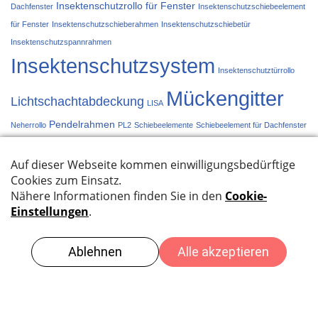
Insektenschutzrollo für Fenster
Dachfenster
Insektenschutzschiebeelement
für Fenster
Insektenschutzschieberahmen
Insektenschutzschiebetür
Insektenschutzspannrahmen
Insektenschutzsystem
Insektenschutztürrollo
Mückengitter
Lichtschachtabdeckung
LISA
Pendelrahmen
Neherrollo
PL2
Schiebeelemente
Schiebeelement für Dachfenster
Schiebetür
Schieberahmen
Spannrahmen
Türplissée
Türrollo
Systeme im Überblick
Datenschutzbestimmungen
Impressum
© {current_year} by Martin Kurmann -
Kurmann
Innendekorationen
- Willisauerstrasse 17 - 6122 Menznau -
tel +41 41 493 14 77 -
info@kurmannmenznau.ch