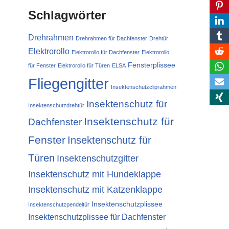
Schlagwörter
Drehrahmen
Drehrahmen für Dachfenster
Drehtür
Elektrorollo
Elektrorollo für Dachfenster
Elektrorollo
Fensterplissee
für Fenster
Elektrorollo für Türen
ELSA
Fliegengitter
Insektenschutzcliprahmen
Insektenschutz für
Insektenschutzdrehtür
Insektenschutz für
Dachfenster
Fenster
Insektenschutz für
Türen
Insektenschutzgitter
Insektenschutz mit Hundeklappe
Insektenschutz mit Katzenklappe
Insektenschutzplissee
Insektenschutzpendeltür
Insektenschutzplissee für Dachfenster