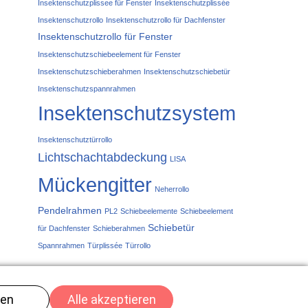
Insektenschutzplissee für Fenster
Insektenschutzplissée
Insektenschutzrollo
Insektenschutzrollo für Dachfenster
Insektenschutzrollo für Fenster
Insektenschutzschiebeelement für Fenster
Insektenschutzschieberahmen
Insektenschutzschiebetür
Insektenschutzspannrahmen
Insektenschutzsystem
Insektenschutztürrollo
Lichtschachtabdeckung
LISA
Mückengitter
Neherrollo
Pendelrahmen
PL2
Schiebeelemente
Schiebeelement
Schiebetür
für Dachfenster
Schieberahmen
Spannrahmen
Türplissée
Türrollo